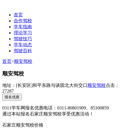
首页
合作驾校
学车指南
理论学习
驾驶技巧
学车动态
驾驶百科
联系电话：0311-85100859
首页
>
顺安驾校
顺安驾校
地址：
[长安区]
和平东路与谈固北大街交口
顺安驾校
点击：
27287
报名优惠
0311学车网
报名优惠电话：0311-80801909、85100859
通过本站报名石家庄顺安驾校享受优惠活动！
石家庄顺安驾校价格