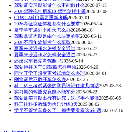
驾驶证实习期能做什么不能做什么
2026-07-15
2026驾驶拖挂房车C6驾照怎样申领
2026-07-08
C1转C2科目需要重新考吗
2026-07-01
2026考证换证体检都有什么要求
2026-06-24
夏季学车遇到下雨天怎么办
2026-06-18
驾照拿证周期是由什么决定的呢
2026-06-11
2026不同年龄能考什么车型
2026-06-03
夏季来袭遇积水怎样安全通过
2026-05-27
夏季来袭遇积水怎样安全通过
2026-05-27
还没买车要先考驾照吗
2026-05-14
驾驶拖挂房车C6驾照怎样申领
2026-04-26
同学开学了想变更考试地怎么办理
2026-04-01
刚拿证后不敢开车怎么办
2026-03-25
科二科三考试紧张的学员请记住这几句话
2025-08-28
实习期的驾照究竟能不能扣分
2025-08-22
驾驶证实习期出行有讲究，这些事不能做
2025-08-06
科三挂科多教练为啥只让练3天
2025-08-02
学员不管学车多久了，都需要看看这6句话
2025-07-16