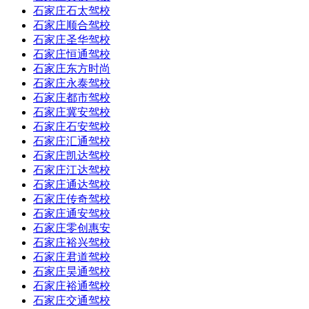
石家庄石太驾校
石家庄顺合驾校
石家庄圣华驾校
石家庄恒通驾校
石家庄东方时尚
石家庄永泰驾校
石家庄都市驾校
石家庄冀安驾校
石家庄石安驾校
石家庄汇通驾校
石家庄凯达驾校
石家庄江达驾校
石家庄通达驾校
石家庄传奇驾校
石家庄通安驾校
石家庄零创惠安
石家庄裕兴驾校
石家庄君道驾校
石家庄昊通驾校
石家庄裕通驾校
石家庄交通驾校