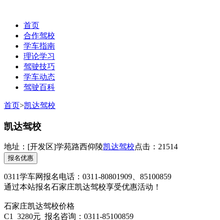
首页
合作驾校
学车指南
理论学习
驾驶技巧
学车动态
驾驶百科
联系电话：0311-85100859
首页
>
凯达驾校
凯达驾校
地址：
[开发区]
学苑路西仰陵
凯达驾校
点击：21514
报名优惠
0311学车网报名电话：0311-80801909、85100859
通过本站报名石家庄凯达驾校享受优惠活动！
石家庄凯达驾校价格
C1 3280元 报名咨询：0311-85100859