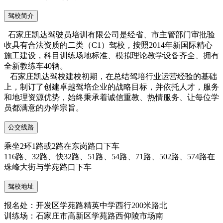
驾校简介
石家庄凯达驾驶员培训有限公司是经省、市主管部门审批验
收具有合法资质的二类（C1）驾校，按照2014年新国际精心
施工建设，科目训练场地标准、模拟理论教学设备齐全、拥有
全新教练车40辆。
石家庄凯达驾校建校初期，在总结驾培行业运营经验的基础
上，制订了创建卓越驾培企业的战略目标，并依托人才，服务
和地理资源优势，始终秉承着诚信重教、热情服务、让每位学
员都满意的办学宗旨。
公交线路
乘坐2环1路或2路在东岗路口下车
116路、32路、快32路、51路、54路、71路、502路、574路在
珠峰大街与学苑路口下车
驾校地址
报名处：开发区学苑路精英中学西行200米路北
训练场：石家庄市高新区学苑路西仰陵市场南