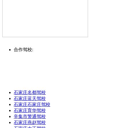
合作驾校:
石家庄名都驾校
石家庄蓝天驾校
石家庄石家庄驾校
石家庄育华驾校
辛集市警通驾校
石家庄燕赵驾校