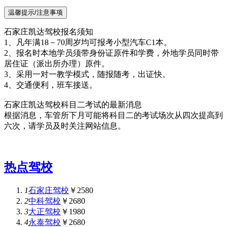
温馨提示/注意事项
石家庄凯达驾校报名须知
1、凡年满18－70周岁均可报考小型汽车C1本。
2、报名时本地学员须带身份证原件和学费，外地学员同时带
居住证（派出所办理）原件。
3、采用一对一教学模式，随报随考，出证快。
4、交通便利，班车接送。
石家庄凯达驾校科目二考试的最新消息
根据消息，车管所下月可能将科目二的考试场次从四次提高到
六次，请学员及时关注网站信息。
热点驾校
1
石家庄驾校
￥2580
2
中科驾校
￥2680
3
大正驾校
￥1980
4
永泰驾校
￥2680