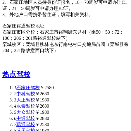
2、石家庄地区人员持身份证报名，18—70周岁可申请办理C1
证，21—50周岁可申请办理B2证。
3、外地户口需携带暂住证，填写相关资料。
石家庄裕通驾校地址
石家庄市区分校：石家庄市裕翔街东尹村（乘50；53；72；
106；206；261路裕通驾校站下）
栾城校区：栾城县柳林屯东行南屯村口交通局苗圃（栾城县乘
204；221路故意西口站下）
热点驾校
1
石家庄驾校
￥2580
2
中科驾校
￥2680
3
大正驾校
￥1980
4
永泰驾校
￥2680
5
大众驾校
￥1980
6
中通驾校
￥2880
7
瑞通驾校
￥2580
8
蓝天驾校
￥1980