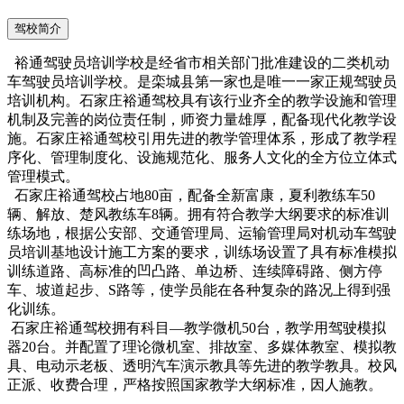
驾校简介
裕通驾驶员培训学校是经省市相关部门批准建设的二类机动
车驾驶员培训学校。是栾城县第一家也是唯一一家正规驾驶员
培训机构。石家庄裕通驾校具有该行业齐全的教学设施和管理
机制及完善的岗位责任制，师资力量雄厚，配备现代化教学设
施。
石家庄裕通驾校
引用先进的教学管理体系，形成了教学程
序化、管理制度化、设施规范化、服务人文化的全方位立体式
管理模式。
石家庄裕通驾校
占地80亩，配备全新富康，夏利教练车50
辆、解放、楚风教练车8辆。拥有符合教学大纲要求的标准训
练场地，根据公安部、交通管理局、运输管理局对机动车驾驶
员培训基地设计施工方案的要求，训练场设置了具有标准模拟
训练道路、高标准的凹凸路、单边桥、连续障碍路、侧方停
车、坡道起步、S路等，使学员能在各种复杂的路况上得到强
化训练。
石家庄裕通驾校
拥有科目—教学微机50台，教学用驾驶模拟
器20台。并配置了理论微机室、排故室、多媒体教室、模拟教
具、电动示老板、透明汽车演示教具等先进的教学教具。校风
正派、收费合理，严格按照国家教学大纲标准，因人施教。