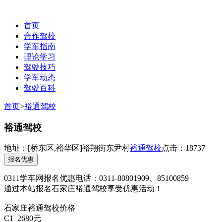
首页
合作驾校
学车指南
理论学习
驾驶技巧
学车动态
驾驶百科
联系电话：0311-85100859
首页
>
裕通驾校
裕通驾校
地址：
[桥东区,裕华区]
裕翔街东尹村
裕通驾校
点击：18737
报名优惠
0311学车网报名优惠电话：0311-80801909、85100859
通过本站报名石家庄裕通驾校享受优惠活动！
石家庄裕通驾校价格
C1 2680元