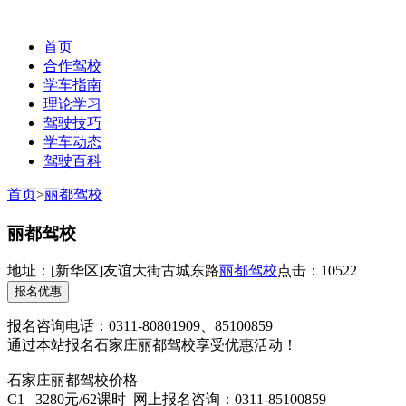
首页
合作驾校
学车指南
理论学习
驾驶技巧
学车动态
驾驶百科
联系电话：0311-85100859
首页
>
丽都驾校
丽都驾校
地址：
[新华区]
友谊大街古城东路
丽都驾校
点击：10522
报名优惠
报名咨询电话：0311-80801909、85100859
通过本站报名石家庄丽都驾校享受优惠活动！
石家庄丽都驾校价格
C1 3280元/62课时 网上报名咨询：0311-85100859