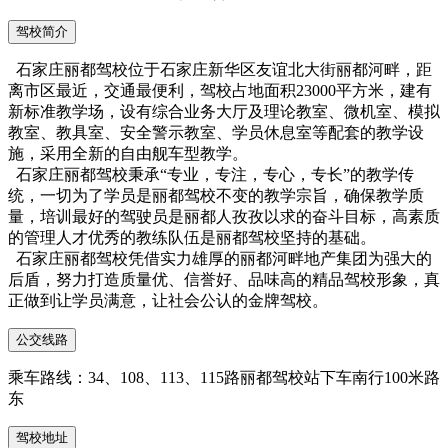
驾校简介
石家庄丽都驾校位于石家庄新华区友谊北大街丽都河畔，距
离市区最近，交通最便利，驾校占地面积23000平方米，建有
新标准教学场，设有综合业务大厅及理论教室、微机室、模拟
教室、教具室、安全警示教室、学员休息室等配套的教学设
施，采用全新的自由舰车型教学。
石家庄丽都驾校秉承“专业，专注，专心，专长”的教学传
统，一切为了学员是丽都驾校不变的教学宗旨，确保教学质
量，培训最好的驾驶员是丽都人孜孜以求的奋斗目标，高素质
的管理人才优秀的教练队伍是丽都驾校坚持的基础。
石家庄丽都驾校凭借实力雄厚的丽都河畔地产集团为强大的
后盾，努力打造质量优、信誉好、品味高的精品驾校形象，真
正做到让学员满意，让社会公认的金牌驾校。
公交线路
乘车路线：34、108、113、115路丽都驾校站下车南行100米路
东
驾校地址