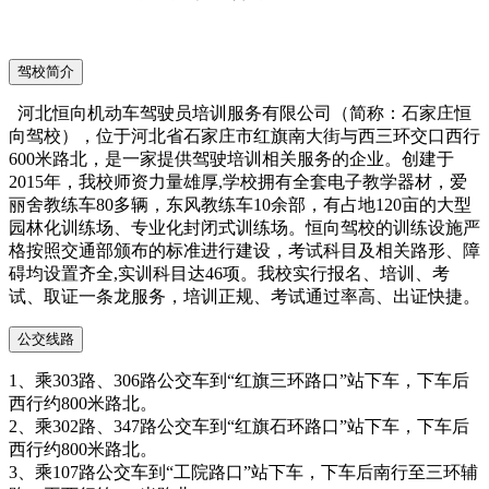
驾校简介
河北恒向机动车驾驶员培训服务有限公司（简称：石家庄恒
向驾校），位于河北省石家庄市红旗南大街与西三环交口西行
600米路北，是一家提供驾驶培训相关服务的企业。创建于
2015年，我校师资力量雄厚,学校拥有全套电子教学器材，爱
丽舍教练车80多辆，东风教练车10余部，有占地120亩的大型
园林化训练场、专业化封闭式训练场。恒向驾校的训练设施严
格按照交通部颁布的标准进行建设，考试科目及相关路形、障
碍均设置齐全,实训科目达46项。我校实行报名、培训、考
试、取证一条龙服务，培训正规、考试通过率高、出证快捷。
公交线路
1、乘303路、306路公交车到“红旗三环路口”站下车，下车后
西行约800米路北。
2、乘302路、347路公交车到“红旗石环路口”站下车，下车后
西行约800米路北。
3、乘107路公交车到“工院路口”站下车，下车后南行至三环辅