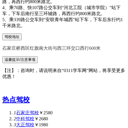
路，再西行约800米路北。
4、乘70路、快107路公交车到“河北工院（城市学院）”站下
车，下车后南行至三环辅路，再西行约800米路北。
5、乘339路公交车到“安联青年城西”站下车，下车后东行约1
千米路北。
驾校地址
石家庄桥西区红旗南大街与西三环交口西行600米
温馨提示/注意事项
【注】：咨询时，请说明来自“0311学车网”网站，将享受更多
优惠！
热点驾校
1
石家庄驾校
￥2580
2
中科驾校
￥2680
3
大正驾校
￥1980