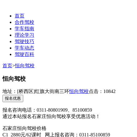
首页
合作驾校
学车指南
理论学习
驾驶技巧
学车动态
驾驶百科
联系电话：0311-85100859
首页
>
恒向驾校
恒向驾校
地址：
[桥西区]
红旗大街南三环
恒向驾校
点击：10842
报名优惠
报名咨询电话：0311-80801909、85100859
通过本站报名石家庄恒向驾校享受优惠活动！
石家庄恒向驾校价格
C1 2880元/62课时 网上报名咨询：0311-85100859