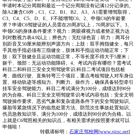
申请时本记分周期和最近一个记分周期没有记满12分记录的。
除A2兼含C6外，C1、C2、B1、B2、A3、A1需要增驾取得，
C3、C4、C5、D、E、F不能增驾C6。2、申领C6的年龄要
求？申请C6驾驶证的人员需在20周岁以上，70周岁以下。3、
申领C6的身体条件要求？视力：两眼裸视力或者矫正视力达
到对数视力表4.9以上；辨色力：无红绿色盲；听力：两耳分
别距音叉50厘米能辨别声源方向；上肢：双手拇指健全，每只
手其他手指必须有三指健全，肢体和手指运动功能正常；下
肢：双下肢健全且运动功能正常，不等长度不得大于5厘米；
躯干、颈部：无运动功能障碍。4、考试内容有哪些？需考试
科目二和科目三安全文明驾驶常识:科目二考试项目包括桩
考、曲线行驶、直角转弯三个项目，重点考核驾驶人对车身位
置、移动轨迹等感知力、判断力、操作力，确保具备轻型牵引
挂车安全驾驶能力。科目二考试满分为100分，成绩达到90分
的为合格。科目三安全文明驾驶常识考试内容包括：安全文明
驾驶操作要求、恶劣气象和复杂道路条件下的安全驾驶知识、
爆胎等紧急情况下的临危处置方法、防范次生事故处置知识、
伤员急救知识等。满分为100分，成绩达到90分的为合格。以
上就是C6驾照相关的知识点，有相关需求的按照要求就可以
申领啦！
转载请标明：
石家庄驾校网
[
www.sjzxc.net
]