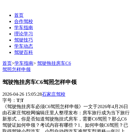
首页
合作驾校
学车指南
理论学习
驾驶技巧
学车动态
驾驶百科
联系电话：0311-85100859
首页
>
学车指南
>
驾驶拖挂房车C6
驾照怎样申领
驾驶拖挂房车C6驾照怎样申领
2026-04-26 15:05:28
石家庄驾校
字号：
T
|
T
《驾驶拖挂房车必须C6驾照怎样申领》一文于2026年4月26日
由石家庄驾校网编辑庄里人整理发布：房车旅行成为当下旅行
新形式，你是否知道驾驶拖挂式房车，需要C6驾照？那么C6
驾驶证如何申领？考试内容有哪些？1、如何申领C6驾照？已
取得驾驶小型汽车、小型自动挡汽车准驾车型资格一年以上，