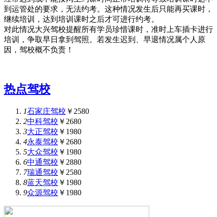
到运管处的要求，无法约考。这种情况发生后只能再买课时，
继续培训，达到培训课时之后才可进行约考。
对此情况大兴驾校提醒所有学员珍惜课时，准时上车插卡进行
培训，争取早日拿到驾照。若发生迟到、早退情况属个人原
因，驾校概不负责！
热点驾校
1
石家庄驾校
￥2580
2
中科驾校
￥2680
3
大正驾校
￥1980
4
永泰驾校
￥2680
5
大众驾校
￥1980
6
中通驾校
￥2880
7
瑞通驾校
￥2580
8
蓝天驾校
￥1980
9
众源驾校
￥1980