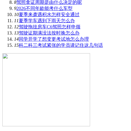
8
驾照拿证周期是由什么决定的呢
9
2026不同年龄能考什么车型
10
夏季来袭遇积水怎样安全通过
11
夏季学车遇到下雨天怎么办
12
驾驶拖挂房车C6驾照怎样申领
13
驾驶证期满没法按时换怎么办
14
同学开学了想变更考试地怎么办理
15
科二科三考试紧张的学员请记住这几句话