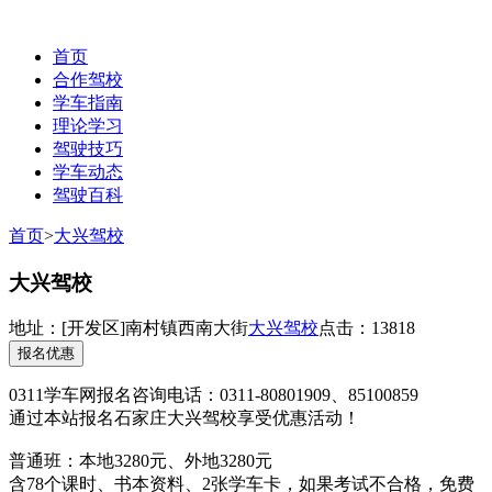
首页
合作驾校
学车指南
理论学习
驾驶技巧
学车动态
驾驶百科
联系电话：0311-85100859
首页
>
大兴驾校
大兴驾校
地址：
[开发区]
南村镇西南大街
大兴驾校
点击：13818
报名优惠
0311学车网报名咨询电话：0311-80801909、85100859
通过本站报名石家庄大兴驾校享受优惠活动！
普通班：本地3280元、外地3280元
含78个课时、书本资料、2张学车卡，如果考试不合格，免费