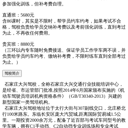
参加强化训练，但补考费自理。
直通班：5680元
含86课时，其实是不限时，帮学员约车约考，如果考试不合
格，驾校负责给学员交纳补考费以及考前强化训练，直到考过
为止，不再收任何费用。
贵宾班：8880元
（三环以内专车随时免费接送、保证学员工作学车两不误，并
负责给学员约车约考、缴纳补考费，不限时练车直到全部考过
为止。）
驾校简介
石家庄大兴驾校，全称石家庄大兴交通行业技能培训中心，
是经省、市运管部门批准,按照2014年6月国家颁布实施的《机
动车驾驶员培训机构资格条件》（GB/T30340-2013）兴建的
新型国家一类驾培机构。
石家庄大兴驾校地址位于太行大街与307副线交口，北庄桥北
行100米路东。东临长安区庞大汽贸城,距离国际贸易城1.5公
里。一期投资2000余万元，配备了近百部与考试车同型号的教
学车辆，拥有C1手动挡、C2自动挡专业训练场和专业考试