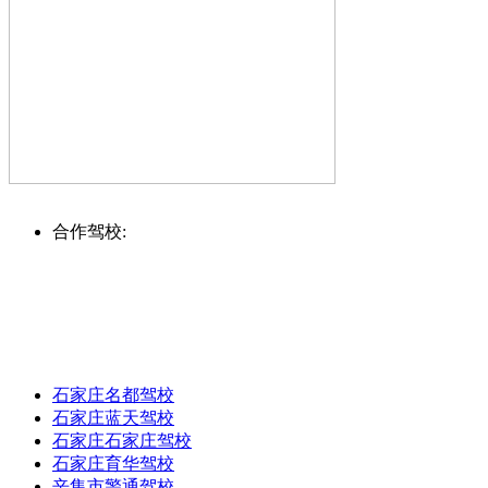
合作驾校:
石家庄名都驾校
石家庄蓝天驾校
石家庄石家庄驾校
石家庄育华驾校
辛集市警通驾校