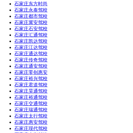
石家庄东方时尚
石家庄永泰驾校
石家庄都市驾校
石家庄冀安驾校
石家庄石安驾校
石家庄汇通驾校
石家庄凯达驾校
石家庄江达驾校
石家庄通达驾校
石家庄传奇驾校
石家庄通安驾校
石家庄零创惠安
石家庄裕兴驾校
石家庄君道驾校
石家庄昊通驾校
石家庄裕通驾校
石家庄交通驾校
石家庄瑞通驾校
石家庄太行驾校
石家庄惠安驾校
石家庄现代驾校