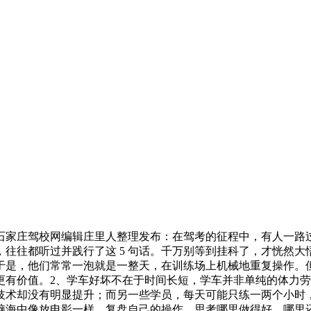
日由石家庄驾校网编辑庄里人整理发布：在驾考的征程中，有人一
往往都听过并践行了这 5 句话。千万别等到挂科了，才恍然大
于是，他们常常一泡就是一整天，在训练场上机械地重复操作。
更有价值。2、学车好坏不在于时间长短，学车并非单纯的体力
技术却没有明显提升；而另一些学员，每天可能只练一两个小时
脑海中像放电影一样，复盘自己的操作，思考哪里做得好，哪里